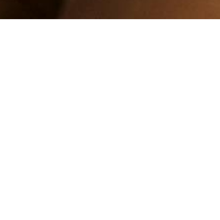
ab
650,00 €
JETZT TERMIN BUCHEN
SIE WÜNSCHEN SICH EINE NATÜRLICHE
STRAFFUNG GANZ OHNE OP?
Sie leiden unter erschlaffter Haut im
Gesicht, Hals oder Körper?